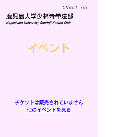
Official site
鹿児島大学少林寺拳法部
Kagoshima University Shorinji Kempo Club
イベント
通常練習
1月12日(月)
  |  
鹿児島市
チケットは販売されていません
他のイベントを見る
日時・会場