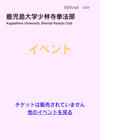
Official site
鹿児島大学少林寺拳法部
Kagoshima University Shorinji Kempo Club
イベント
通常練習
1月05日(月)
  |  
鹿児島市
チケットは販売されていません
他のイベントを見る
日時・会場