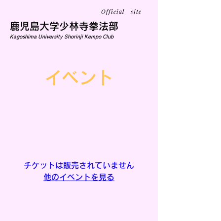
Official site
鹿児島大学少林寺拳法部
Kagoshima University Shorinji Kempo Club
イベント
通常練習
11月17日(月)
  |  
鹿児島市
チケットは販売されていません
他のイベントを見る
日時・会場