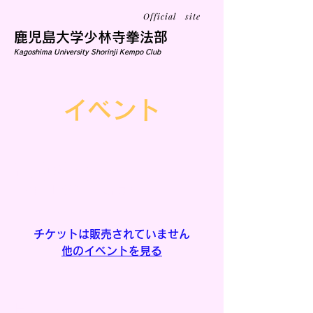
Official site
鹿児島大学少林寺拳法部
Kagoshima University Shorinji Kempo Club
イベント
通常練習
10月01日(水)
  |  
鹿児島市
チケットは販売されていません
他のイベントを見る
日時・会場