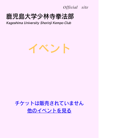
Official site
鹿児島大学少林寺拳法部
Kagoshima University Shorinji Kempo Club
イベント
通常練習
8月25日(月)
  |  
鹿児島市
チケットは販売されていません
他のイベントを見る
日時・会場