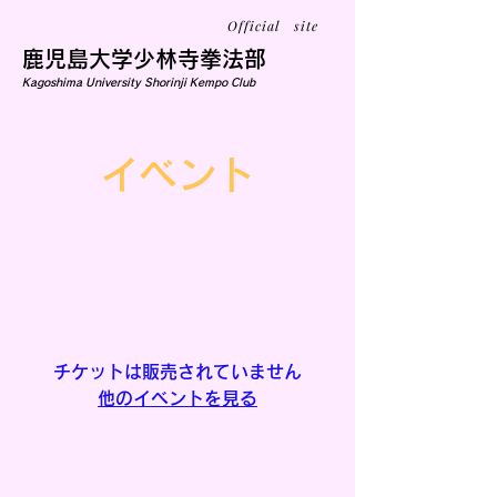
Official site
鹿児島大学少林寺拳法部
Kagoshima University Shorinji Kempo Club
イベント
通常練習
6月27日(金)
  |  
鹿児島市
チケットは販売されていません
他のイベントを見る
日時・会場