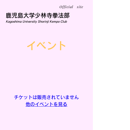
Official site
鹿児島大学少林寺拳法部
Kagoshima University Shorinji Kempo Club
イベント
立会評価法交流会
10月13日(月)
  |  
門司体育館
チケットは販売されていません
他のイベントを見る
日時・会場