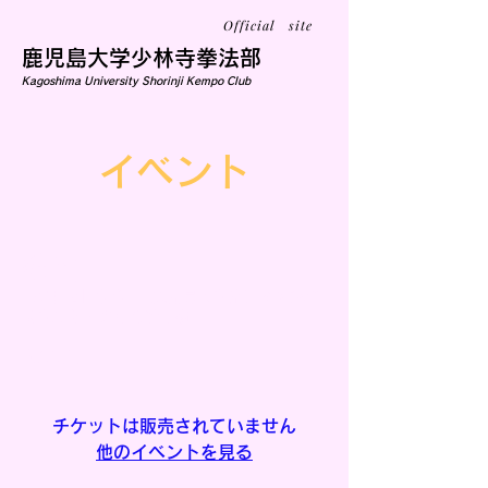
Official site
鹿児島大学少林寺拳法部
Kagoshima University Shorinji Kempo Club
イベント
練習
12月18日(金)
  |  
鹿児島大学郡元キャンパ
ス学生サークル会館Ⅱ横
大会期間
チケットは販売されていません
他のイベントを見る