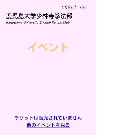
Official site
鹿児島大学少林寺拳法部
Kagoshima University Shorinji Kempo Club
イベント
練習
12月07日(月)
  |  
鹿児島大学郡元キャンパ
ス学生サークル会館Ⅱ横
大会期間
チケットは販売されていません
他のイベントを見る