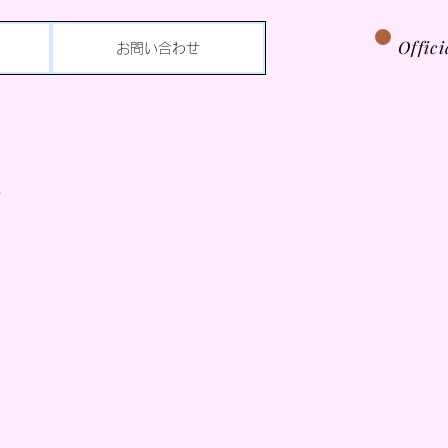
Offic
お問い合わせ
ト