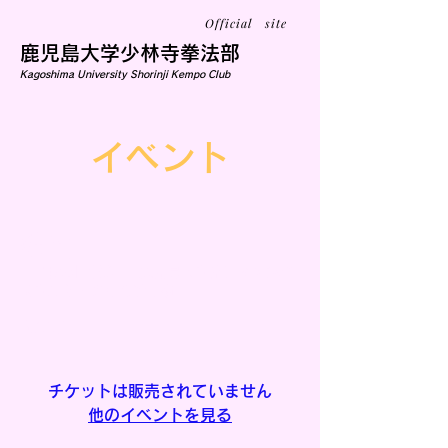
Official site
鹿児島大学少林寺拳法部
Kagoshima University Shorinji Kempo Club
イベント
練習
11月25日(水)
  |  
鹿児島大学郡元キャンパ
ス学生サークル会館Ⅱ横
大会期間
チケットは販売されていません
他のイベントを見る