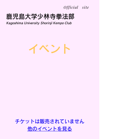
Official site
鹿児島大学少林寺拳法部
Kagoshima University Shorinji Kempo Club
イベント
練習
11月18日(水)
  |  
鹿児島大学郡元キャンパ
ス学生サークル会館Ⅱ横
大会期間
チケットは販売されていません
他のイベントを見る