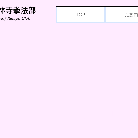
林寺拳法部
TOP
活動内
rinji Kempo Club
練習