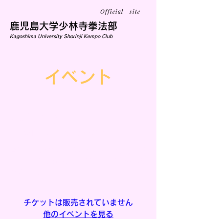
Official site
鹿児島大学少林寺拳法部
Kagoshima University Shorinji Kempo Club
イベント
冬キャン
2月26日(木)
  |  
会場は未定です。
少林寺拳法部冬の一大イベントです。今年は
都城で一泊する予定し、部員同士の絆を深め
あいます。
チケットは販売されていません
他のイベントを見る