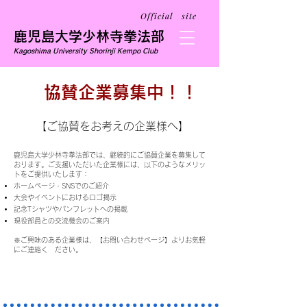
Official site
鹿児島大学少林寺拳法部
Kagoshima University Shorinji Kempo Club
協賛企業募集中！！
【ご協賛をお考えの企業様へ】
鹿児島大学少林寺拳法部では、継続的にご協賛企業を募集して
おります。ご支援いただいた企業様には、以下のようなメリッ
トをご提供いたします：
ホームページ・SNSでのご紹介
大会やイベントにおけるロゴ掲示
記念Tシャツやパンフレットへの掲載
現役部員との交流機会のご案内
※ご興味のある企業様は、【お問い合わせページ】よりお気軽
にご連絡く ださい。