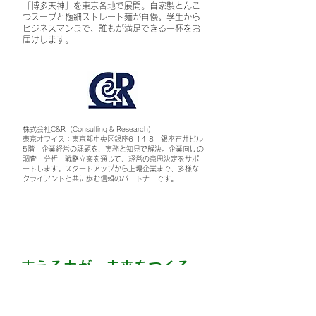
「博多天神」を東京各地で展開。自家製とんこ
つスープと極細ストレート麺が自慢。学生から
ビジネスマンまで、誰もが満足できる一杯をお
届けします。
株式会社C&R（Consulting & Research）
東京オフイス：東京都中央区銀座6-14-8 銀座石井ビル
5階 企業経営の課題を、実務と知見で解決。企業向けの
調査・分析・戦略立案を通じて、経営の意思決定をサポ
ートします。スタートアップから上場企業まで、多様な
クライアントと共に歩む信頼のパートナーです。
支える力が、未来をつくる。